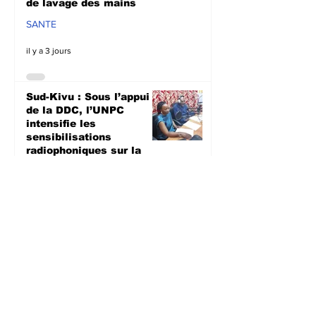
de lavage des mains
SANTE
il y a 3 jours
Sud-Kivu : Sous l’appui
de la DDC, l’UNPC
intensifie les
sensibilisations
radiophoniques sur la
lutte contre la
propagation d'Ebola
SANTE
il y a 3 jours
Bagira : Le CLD dénonce
la mauvaise gestion des
déchets plastiques et
annonce des travaux
d’évacuation ce samedi à
Mulambula