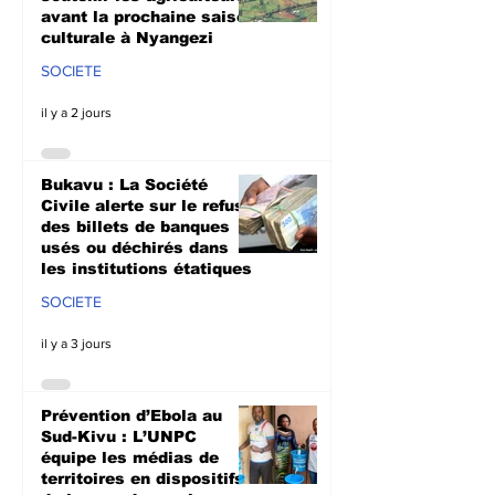
avant la prochaine saison
culturale à Nyangezi
SOCIETE
il y a 2 jours
Bukavu : La Société
Civile alerte sur le refus
des billets de banques
usés ou déchirés dans
les institutions étatiques
SOCIETE
il y a 3 jours
Prévention d’Ebola au
Sud-Kivu : L’UNPC
équipe les médias de
territoires en dispositifs