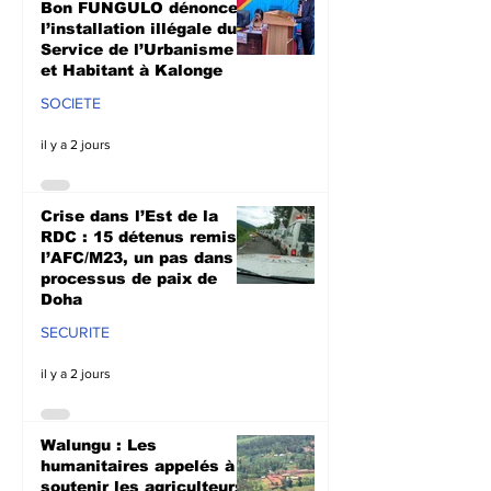
Bon FUNGULO dénonce
l’installation illégale du
Service de l’Urbanisme
et Habitant à Kalonge
SOCIETE
il y a 2 jours
Crise dans l’Est de la
RDC : 15 détenus remis à
l’AFC/M23, un pas dans le
processus de paix de
Doha
SECURITE
il y a 2 jours
Walungu : Les
humanitaires appelés à
soutenir les agriculteurs