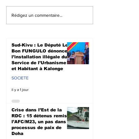
Crise dans l’Est de la
Walungu : Le
Rédigez un commentaire...
RDC : 15 détenus
humanitaires
remis à l’AFC/M23, un
à soutenir les
pas dans le
agriculteurs 
processus de paix de
prochaine sa
Sud-Kivu : Le Député Le
Doha
culturale à N
Bon FUNGULO dénonce
l’installation illégale du
Service de l’Urbanisme
et Habitant à Kalonge
SOCIETE
il y a 1 jour
Crise dans l’Est de la
RDC : 15 détenus remis à
l’AFC/M23, un pas dans le
processus de paix de
Doha