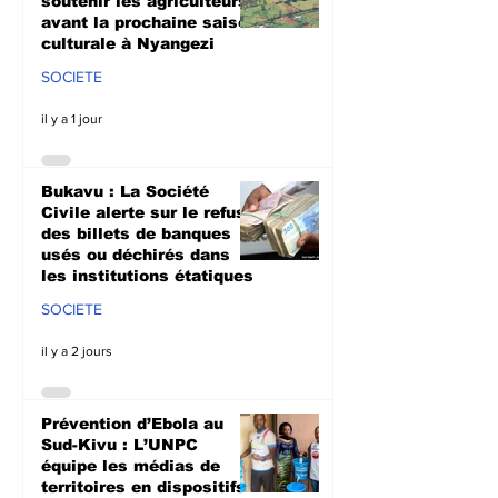
soutenir les agriculteurs
avant la prochaine saison
culturale à Nyangezi
SOCIETE
il y a 1 jour
Bukavu : La Société
Civile alerte sur le refus
des billets de banques
usés ou déchirés dans
les institutions étatiques
SOCIETE
il y a 2 jours
Prévention d’Ebola au
Sud-Kivu : L’UNPC
équipe les médias de
territoires en dispositifs