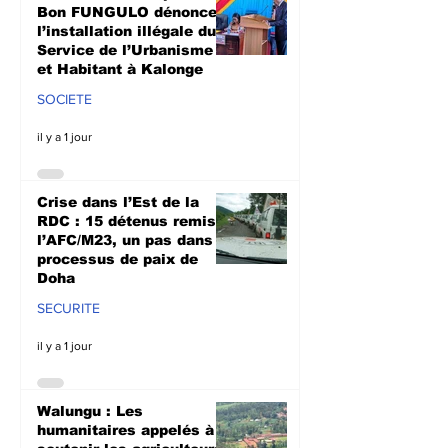
Bon FUNGULO dénonce
l’installation illégale du
Service de l’Urbanisme
et Habitant à Kalonge
SOCIETE
il y a 1 jour
Crise dans l’Est de la
RDC : 15 détenus remis à
l’AFC/M23, un pas dans le
processus de paix de
Doha
SECURITE
il y a 1 jour
Walungu : Les
humanitaires appelés à