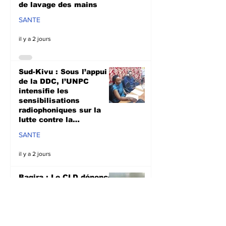
de lavage des mains
SANTE
il y a 2 jours
Sud-Kivu : Sous l’appui
de la DDC, l’UNPC
intensifie les
sensibilisations
radiophoniques sur la
lutte contre la
propagation d'Ebola
SANTE
il y a 2 jours
Bagira : Le CLD dénonce
la mauvaise gestion des
déchets plastiques et
annonce des travaux
d’évacuation ce samedi à
Mulambula