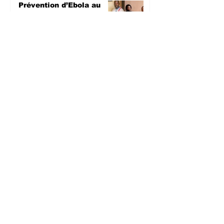
Prévention d’Ebola au
Sud-Kivu : L’UNPC
équipe les médias de
territoires en dispositifs
de lavage des mains
SANTE
il y a 2 jours
Sud-Kivu : Sous l’appui
de la DDC, l’UNPC
intensifie les
sensibilisations
radiophoniques sur la
lutte contre la
propagation d'Ebola
SANTE
il y a 2 jours
Bagira : Le CLD dénonce
la mauvaise gestion des