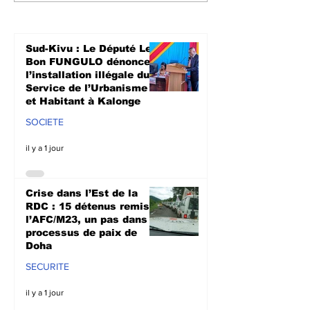
remis à l’AFC/M23, un
à soutenir les
pas dans le
agriculteurs 
processus de paix de
prochaine sa
Sud-Kivu : Le Député Le
Doha
culturale à N
Bon FUNGULO dénonce
l’installation illégale du
Service de l’Urbanisme
et Habitant à Kalonge
SOCIETE
il y a 1 jour
Crise dans l’Est de la
RDC : 15 détenus remis à
l’AFC/M23, un pas dans le
processus de paix de
Doha
SECURITE
il y a 1 jour