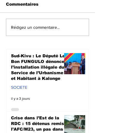
Commentaires
Crise dans l’Est de la
Walungu : Le
Rédigez un commentaire...
RDC : 15 détenus
humanitaires
remis à l’AFC/M23, un
à soutenir les
pas dans le
agriculteurs 
processus de paix de
prochaine sa
Sud-Kivu : Le Député Le
Doha
culturale à N
Bon FUNGULO dénonce
l’installation illégale du
Service de l’Urbanisme
et Habitant à Kalonge
SOCIETE
il y a 3 jours
Crise dans l’Est de la
RDC : 15 détenus remis à
l’AFC/M23, un pas dans le