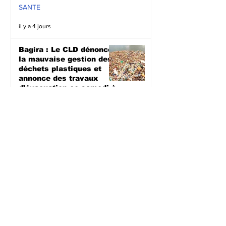
propagation d'Ebola
SANTE
il y a 4 jours
Bagira : Le CLD dénonce
la mauvaise gestion des
déchets plastiques et
annonce des travaux
d’évacuation ce samedi à
Mulambula
ENVIRONEMENT
il y a 4 jours
Semaine mondiale de
l'allaitement maternel :
Les femmes appelées à
l’allaitement exclusif
pendant les six premiers
mois
SANTE