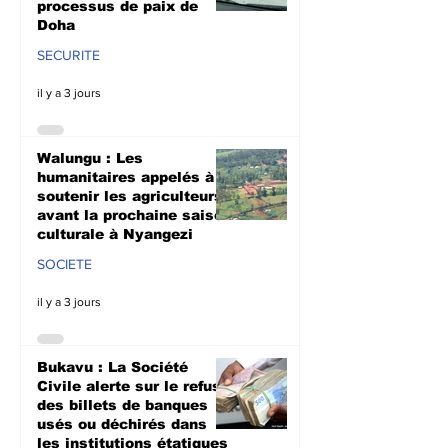
processus de paix de
Doha
SECURITE
il y a 3 jours
Walungu : Les
humanitaires appelés à
soutenir les agriculteurs
avant la prochaine saison
culturale à Nyangezi
SOCIETE
il y a 3 jours
Bukavu : La Société
Civile alerte sur le refus
des billets de banques
usés ou déchirés dans
les institutions étatiques