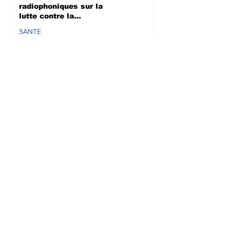
radiophoniques sur la
lutte contre la
propagation d'Ebola
SANTE
il y a 4 jours
Bagira : Le CLD dénonce
la mauvaise gestion des
déchets plastiques et
annonce des travaux
d’évacuation ce samedi à
Mulambula
ENVIRONEMENT
il y a 4 jours
Semaine mondiale de
l'allaitement maternel :
Les femmes appelées à
l’allaitement exclusif
pendant les six premiers