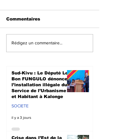
Commentaires
Crise dans l’Est de la
Walungu : Le
Rédigez un commentaire...
RDC : 15 détenus
humanitaires
remis à l’AFC/M23, un
à soutenir les
pas dans le
agriculteurs 
processus de paix de
prochaine sa
Sud-Kivu : Le Député Le
Doha
culturale à N
Bon FUNGULO dénonce
l’installation illégale du
Service de l’Urbanisme
et Habitant à Kalonge
SOCIETE
il y a 3 jours
Crise dans l’Est de la