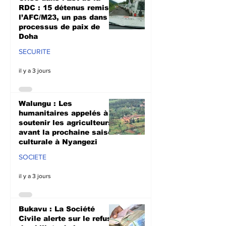
RDC : 15 détenus remis à
l’AFC/M23, un pas dans le
processus de paix de
Doha
SECURITE
il y a 3 jours
Walungu : Les
humanitaires appelés à
soutenir les agriculteurs
avant la prochaine saison
culturale à Nyangezi
SOCIETE
il y a 3 jours
Bukavu : La Société
Civile alerte sur le refus