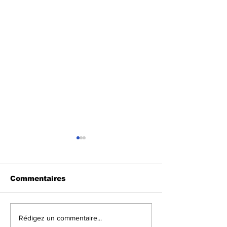
Commentaires
Crise dans l’Est de la
Walungu : Le
Rédigez un commentaire...