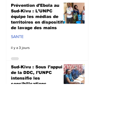
Prévention d’Ebola au
Sud-Kivu : L’UNPC
équipe les médias de
territoires en dispositifs
de lavage des mains
SANTE
il y a 3 jours
Sud-Kivu : Sous l’appui
de la DDC, l’UNPC
intensifie les
sensibilisations
radiophoniques sur la
lutte contre la
propagation d'Ebola
SANTE
il y a 3 jours
Bagira : Le CLD dénonce