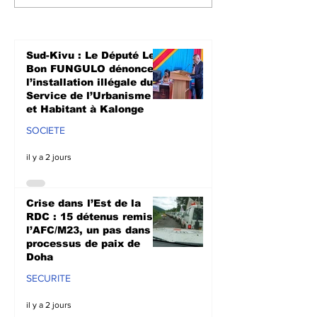
RDC : 15 détenus
humanitaires
remis à l’AFC/M23, un
à soutenir les
pas dans le
agriculteurs 
processus de paix de
prochaine sa
Sud-Kivu : Le Député Le
Doha
culturale à N
Bon FUNGULO dénonce
l’installation illégale du
Service de l’Urbanisme
et Habitant à Kalonge
SOCIETE
il y a 2 jours
Crise dans l’Est de la
RDC : 15 détenus remis à
l’AFC/M23, un pas dans le
processus de paix de
Doha
SECURITE
il y a 2 jours