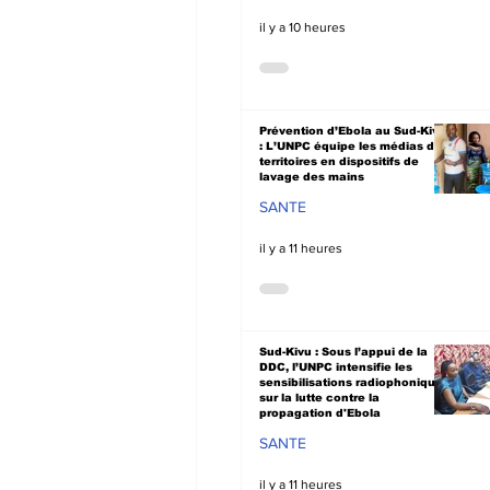
il y a 10 heures
Prévention d’Ebola au Sud-Kivu
: L’UNPC équipe les médias de
territoires en dispositifs de
lavage des mains
SANTE
il y a 11 heures
Sud-Kivu : Sous l’appui de la
DDC, l’UNPC intensifie les
sensibilisations radiophoniques
sur la lutte contre la
propagation d'Ebola
SANTE
il y a 11 heures