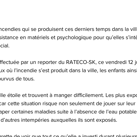
incendies qui se produisent ces derniers temps dans la vil
istance en matériels et psychologique pour qu’elles s’int
cial.
fectuée par un reporter du RATECO-SK, ce vendredi 12 jui
x où l’incendie s’est produit dans la ville, les enfants ain
ourvus de tous.  
elle étoile et trouvent à manger difficilement. Les plus exp
car cette situation risque non seulement de jouer sur leur 
aper certaines maladies suite à l’absence de l’eau potabl
t d’autres intempéries auxquelles ils sont exposés. 
ette de voir que tout ce qu’elle a investi durant plusieur