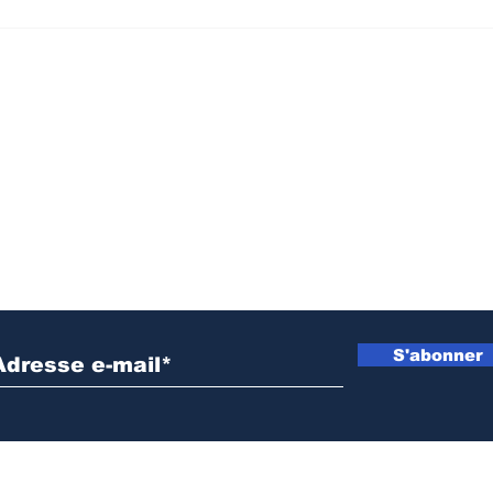
Prévention d’Ebola au
Sud-Kivu
Sud-Kivu : L’UNPC
de la DD
équipe les médias de
intensifi
territoires en dispositifs
sensibil
de lavage des mains
radiopho
lutte con
propagat
Inscrivez vous à notre newsletter
S'abonner