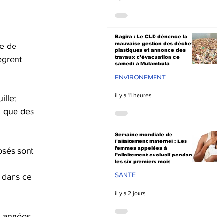
Bagira : Le CLD dénonce la
mauvaise gestion des déchets
le de 
plastiques et annonce des
ègrent 
travaux d’évacuation ce
samedi à Mulambula
ENVIRONEMENT
il y a 11 heures
llet 
si que des 
Semaine mondiale de
l'allaitement maternel : Les
femmes appelées à
osés sont 
l’allaitement exclusif pendant
les six premiers mois
SANTE
e dans ce 
il y a 2 jours
s années 