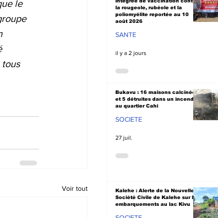
ue le 
intégrée de vaccination contre
la rougeole, rubéole et la
poliomyélite reportée au 10
 groupe 
août 2026
n 
SANTE
é 
il y a 2 jours
 tous 
Bukavu : 16 maisons calcinées
et 5 détruites dans un incendie
au quartier Cahi
SOCIETE
27 juil.
Voir tout
Kalehe : Alerte de la Nouvelle
Société Civile de Kalehe sur les
embarquements au lac Kivu
SOCIETE