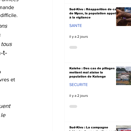
emande 
Sud-Kivu : Réapparition de cas
de Mpox, la population appelée
ficile.    
à la vigilance
ons 
SANTE
 
il y a 2 jours
 tous 
-t-
Kalehe : Des cas de pillages
 
mettent mal alaise la
population de Kalonge
vres et 
SECURITE
il y a 2 jours
uent 
le 
Sud-Kivu : La campagne