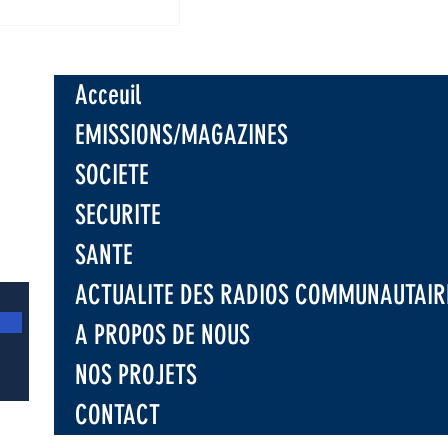
 : Sous l’appui
C, l’UNPC
e les
isations
Acceuil
niques sur la
tre la
EMISSIONS/MAGAZINES
ion d'Ebola
SOCIETE
SECURITE
SANTE
ACTUALITE DES RADIOS COMMUNAUTAIR
A PROPOS DE NOUS
NOS PROJETS
CONTACT