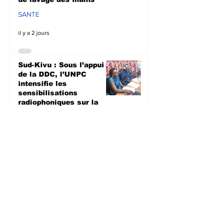
SANTE
il y a 2 jours
Sud-Kivu : Sous l’appui
de la DDC, l’UNPC
intensifie les
sensibilisations
radiophoniques sur la
lutte contre la
propagation d'Ebola
SANTE
il y a 2 jours
Bagira : Le CLD dénonce
la mauvaise gestion des
déchets plastiques et
annonce des travaux
d’évacuation ce samedi à
Mulambula