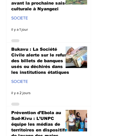
avant la prochaine saison
culturale à Nyangezi
SOCIETE
il y a 1 jour
Bukavu : La Société
Civile alerte sur le refus
des billets de banques
usés ou déchirés dans
les institutions étatiques
SOCIETE
il y a 2 jours
Prévention d’Ebola au
Sud-Kivu : L’UNPC
équipe les médias de
territoires en dispositifs
de lavage des mains