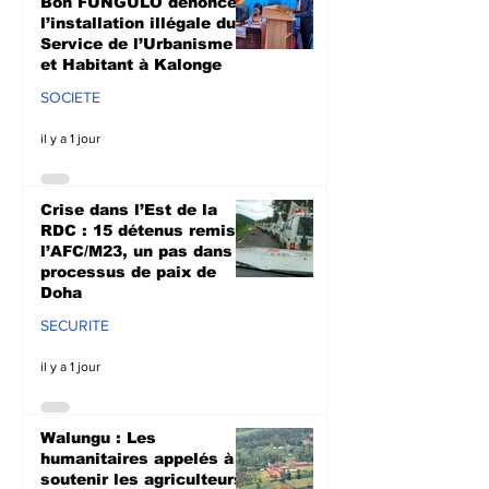
Bon FUNGULO dénonce
l’installation illégale du
Service de l’Urbanisme
et Habitant à Kalonge
SOCIETE
il y a 1 jour
Crise dans l’Est de la
RDC : 15 détenus remis à
l’AFC/M23, un pas dans le
processus de paix de
Doha
SECURITE
il y a 1 jour
Walungu : Les
humanitaires appelés à
soutenir les agriculteurs