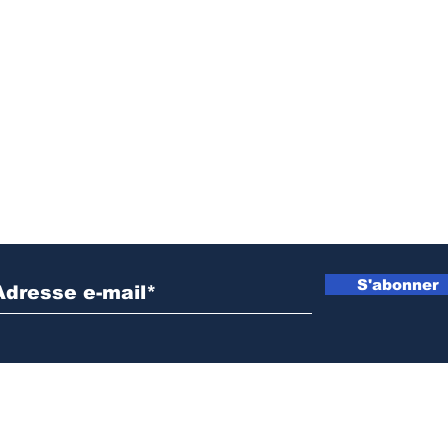
équipe les médias de
intensifi
territoires en dispositifs
sensibil
de lavage des mains
radiopho
lutte con
propagat
Inscrivez vous à notre newsletter
S'abonner
NOS PARTENAIRES