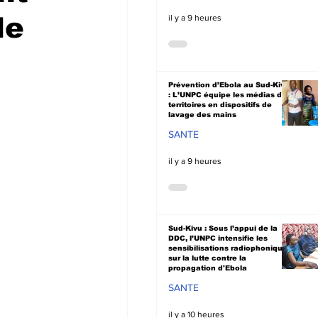
de
il y a 9 heures
Prévention d’Ebola au Sud-Kivu
: L’UNPC équipe les médias de
territoires en dispositifs de
lavage des mains
SANTE
il y a 9 heures
Sud-Kivu : Sous l’appui de la
DDC, l’UNPC intensifie les
sensibilisations radiophoniques
sur la lutte contre la
propagation d'Ebola
SANTE
il y a 10 heures