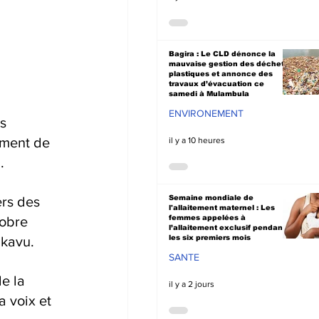
Bagira : Le CLD dénonce la
mauvaise gestion des déchets
plastiques et annonce des
travaux d’évacuation ce
samedi à Mulambula
ENVIRONEMENT
s 
ument de 
il y a 10 heures
.
Semaine mondiale de
rs des 
l'allaitement maternel : Les
femmes appelées à
tobre 
l’allaitement exclusif pendant
les six premiers mois
ukavu.
SANTE
e la 
il y a 2 jours
 voix et 