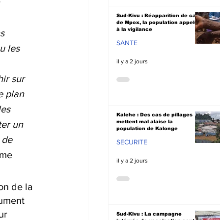
 
Sud-Kivu : Réapparition de cas
de Mpox, la population appelée
à la vigilance
s 
SANTE
u les 
il y a 2 jours
ir sur 
e plan 
les 
Kalehe : Des cas de pillages
mettent mal alaise la
er un 
population de Kalonge
 de 
SECURITE
ame 
il y a 2 jours
n de la 
cument 
ur 
Sud-Kivu : La campagne