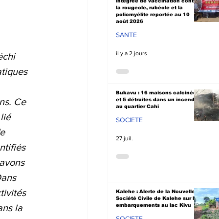
intégrée de vaccination contre
la rougeole, rubéole et la
poliomyélite reportée au 10
août 2026
SANTE
il y a 2 jours
échi 
tiques 
 
Bukavu : 16 maisons calcinées
ns. Ce 
et 5 détruites dans un incendie
au quartier Cahi
lié 
SOCIETE
e 
27 juil.
tifiés 
 avons 
Dans 
ivités 
Kalehe : Alerte de la Nouvelle
Société Civile de Kalehe sur les
embarquements au lac Kivu
ns la 
SOCIETE