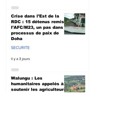
Crise dans l’Est de la
RDC : 15 détenus remis à
l’AFC/M23, un pas dans le
processus de paix de
Doha
SECURITE
il y a 3 jours
Walungu : Les
humanitaires appelés à
soutenir les agriculteurs
avant la prochaine saison
culturale à Nyangezi
SOCIETE
il y a 3 jours