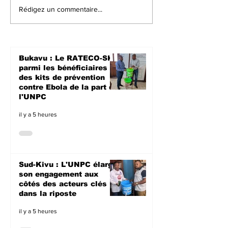
Crise dans l’Est de la
Walungu : Le
Rédigez un commentaire...
RDC : 15 détenus
humanitaires
remis à l’AFC/M23, un
à soutenir les
pas dans le
agriculteurs 
processus de paix de
prochaine sa
Bukavu : Le RATECO-SK
Doha
culturale à N
parmi les bénéficiaires
des kits de prévention
contre Ebola de la part de
l'UNPC
il y a 5 heures
Sud-Kivu : L'UNPC élargit
son engagement aux
côtés des acteurs clés
dans la riposte
il y a 5 heures