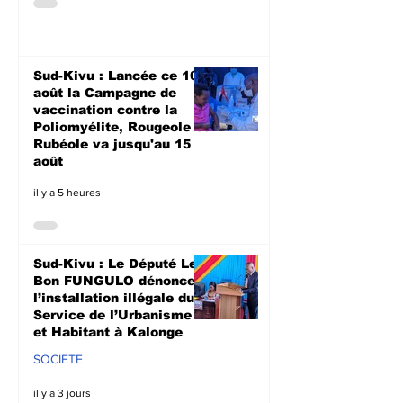
Sud-Kivu : Lancée ce 10
août la Campagne de
vaccination contre la
Poliomyélite, Rougeole et
Rubéole va jusqu'au 15
août
il y a 5 heures
Sud-Kivu : Le Député Le
Bon FUNGULO dénonce
l’installation illégale du
Service de l’Urbanisme
et Habitant à Kalonge
SOCIETE
il y a 3 jours