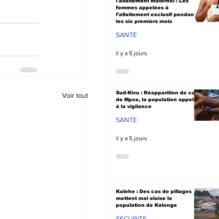
l'allaitement maternel : Les
femmes appelées à
l’allaitement exclusif pendant
les six premiers mois
SANTE
il y a 5 jours
Sud-Kivu : Réapparition de cas
Voir tout
de Mpox, la population appelée
à la vigilance
SANTE
il y a 5 jours
Kalehe : Des cas de pillages
mettent mal alaise la
population de Kalonge
SECURITE