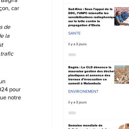
 Bagira 
çon, car 
Sud-Kivu : Sous l’appui de la
DDC, l’UNPC intensifie les
sensibilisations radiophoniques
sur la lutte contre la
propagation d'Ebola
s de 
SANTE
e la 
t 
il y a 3 jours
rafic 
Bagira : Le CLD dénonce la
mauvaise gestion des déchets
plastiques et annonce des
travaux d’évacuation ce
un 
samedi à Mulambula
024 pour 
ENVIRONEMENT
ue notre 
il y a 3 jours
Semaine mondiale de