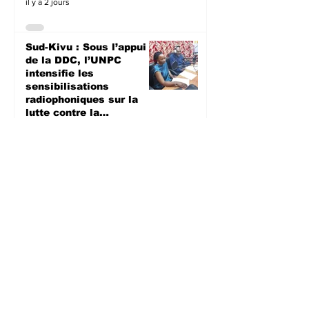
il y a 2 jours
Sud-Kivu : Sous l’appui
de la DDC, l’UNPC
intensifie les
sensibilisations
radiophoniques sur la
lutte contre la
propagation d'Ebola
SANTE
il y a 2 jours
Bagira : Le CLD dénonce
la mauvaise gestion des
déchets plastiques et
annonce des travaux
d’évacuation ce samedi à
Mulambula
ENVIRONEMENT
il y a 2 jours