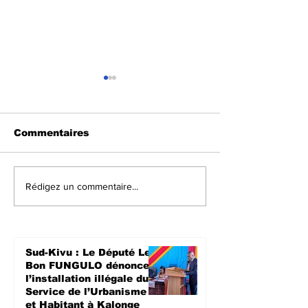
Commentaires
Crise dans l’Est de la
Walungu : Le
Rédigez un commentaire...
RDC : 15 détenus
humanitaires
remis à l’AFC/M23, un
à soutenir les
pas dans le
agriculteurs 
processus de paix de
prochaine sa
Sud-Kivu : Le Député Le
Doha
culturale à N
Bon FUNGULO dénonce
l’installation illégale du
Service de l’Urbanisme
et Habitant à Kalonge