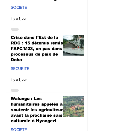
SOCIETE
il y a 1 jour
Crise dans l’Est de la
RDC : 15 détenus remis à
l’AFC/M23, un pas dans le
processus de paix de
Doha
SECURITE
il y a 1 jour
Walungu : Les
humanitaires appelés à
soutenir les agriculteurs
avant la prochaine saison
culturale à Nyangezi
SOCIETE