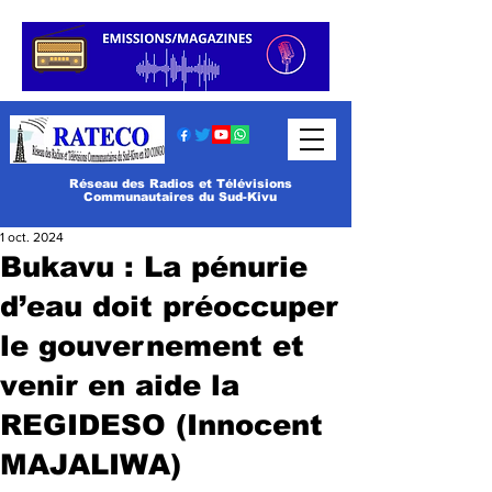
Réseau des Radios et Télévisions
Communautaires du Sud-Kivu
1 oct. 2024
Bukavu : La pénurie
d’eau doit préoccuper
le gouvernement et
venir en aide la
REGIDESO (Innocent
MAJALIWA)