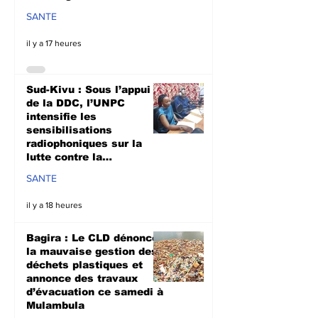
SANTE
il y a 17 heures
Sud-Kivu : Sous l’appui
de la DDC, l’UNPC
intensifie les
sensibilisations
radiophoniques sur la
lutte contre la
propagation d'Ebola
SANTE
il y a 18 heures
Bagira : Le CLD dénonce
la mauvaise gestion des
déchets plastiques et
annonce des travaux
d’évacuation ce samedi à
Mulambula