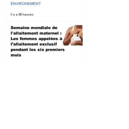
ENVIRONEMENT
il y a 18 heures
Semaine mondiale de
l'allaitement maternel :
Les femmes appelées à
l’allaitement exclusif
pendant les six premiers
mois
SANTE
il y a 3 jours
Sud-Kivu : Réapparition
de cas de Mpox, la
population appelée à la
vigilance
SANTE
il y a 3 jours