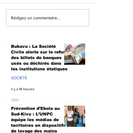
Prévention d’Ebola
Sud-Kivu : So
Rédigez un commentaire...
au Sud-Kivu : L’UNPC
l’appui de la
équipe les médias de
l’UNPC intensi
territoires en
sensibilisati
dispositifs de lavage
radiophonique
Bukavu : La Société
des mains
lutte contre l
Civile alerte sur le refus
propagation 
des billets de banques
usés ou déchirés dans
les institutions étatiques
SOCIETE
il y a 16 heures
Prévention d’Ebola au
Sud-Kivu : L’UNPC
équipe les médias de
territoires en dispositifs
de lavage des mains