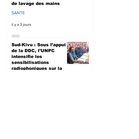
de lavage des mains
SANTE
il y a 3 jours
Sud-Kivu : Sous l’appui
de la DDC, l’UNPC
intensifie les
sensibilisations
radiophoniques sur la
lutte contre la
propagation d'Ebola
SANTE
il y a 3 jours
Bagira : Le CLD dénonce
la mauvaise gestion des
déchets plastiques et
annonce des travaux
d’évacuation ce samedi à
Mulambula