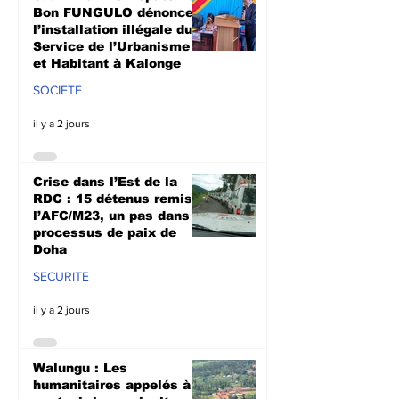
Doha
culturale à N
Bon FUNGULO dénonce
l’installation illégale du
Service de l’Urbanisme
et Habitant à Kalonge
SOCIETE
il y a 2 jours
Crise dans l’Est de la
RDC : 15 détenus remis à
l’AFC/M23, un pas dans le
processus de paix de
Doha
SECURITE
il y a 2 jours
Walungu : Les
humanitaires appelés à