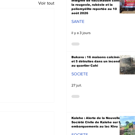
intégrée de vaccination contre
Voir tout
la rougeole, rubéole et la
poliomyélite reportée au 10
août 2026
SANTE
il y a 3 jours
Bukavu : 16 maisons calcinées
et 5 détruites dans un incendie
au quartier Cahi
SOCIETE
27 juil.
Kalehe : Alerte de la Nouvelle
Société Civile de Kalehe sur les
embarquements au lac Kivu
SOCIETE