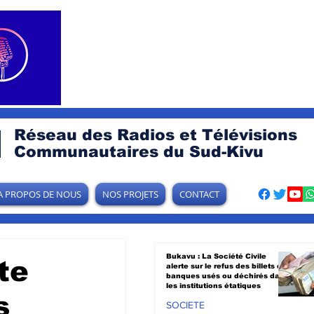
Réseau des Radios et Télévisions
Communautaires du Sud-Kivu
A PROPOS DE NOUS
NOS PROJETS
CONTACT
Bukavu : La Société Civile
te
alerte sur le refus des billets de
banques usés ou déchirés dans
les institutions étatiques
s
SOCIETE