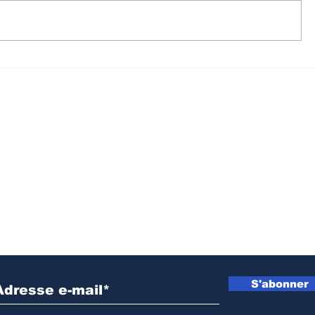
Prévention d’Ebola au
Sud-Kivu
Sud-Kivu : L’UNPC
de la DD
équipe les médias de
intensifi
territoires en dispositifs
sensibil
de lavage des mains
radiopho
lutte con
propagat
Inscrivez vous à notre newsletter
S'abonner