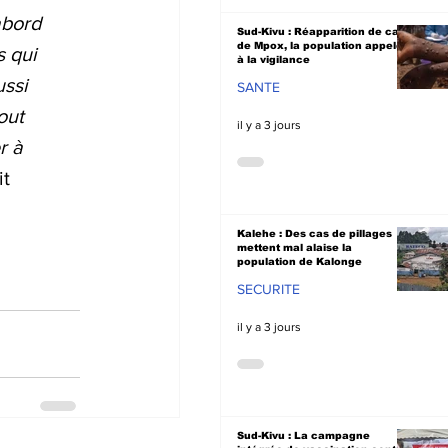
abord 
Sud-Kivu : Réapparition de cas
de Mpox, la population appelée
 qui 
à la vigilance
ssi 
SANTE
out 
il y a 3 jours
r à 
it 
Kalehe : Des cas de pillages
mettent mal alaise la
population de Kalonge
SECURITE
il y a 3 jours
Sud-Kivu : La campagne