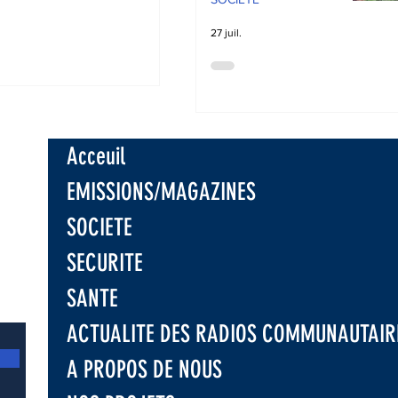
27 juil.
 : Sous l’appui
C, l’UNPC
e les
isations
niques sur la
Acceuil
tre la
ion d'Ebola
EMISSIONS/MAGAZINES
SOCIETE
SECURITE
SANTE
ACTUALITE DES RADIOS COMMUNAUTAIR
A PROPOS DE NOUS