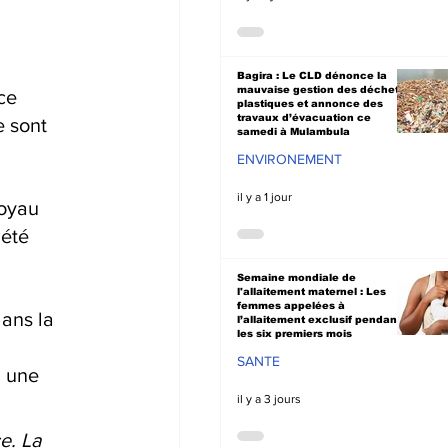
Bagira : Le CLD dénonce la
mauvaise gestion des déchets
ce 
plastiques et annonce des
travaux d’évacuation ce
 sont 
samedi à Mulambula
ENVIRONEMENT
il y a 1 jour
oyau 
été 
Semaine mondiale de
l'allaitement maternel : Les
femmes appelées à
ans la 
l’allaitement exclusif pendant
les six premiers mois
SANTE
 une 
il y a 3 jours
e. La 