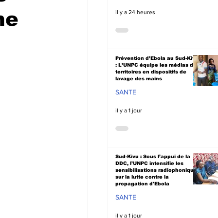
ne
il y a 24 heures
Prévention d’Ebola au Sud-Kivu
: L’UNPC équipe les médias de
territoires en dispositifs de
lavage des mains
SANTE
il y a 1 jour
Sud-Kivu : Sous l’appui de la
DDC, l’UNPC intensifie les
sensibilisations radiophoniques
sur la lutte contre la
propagation d'Ebola
SANTE
il y a 1 jour