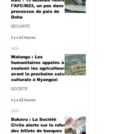
RDC : 15 détenus remis à
l’AFC/M23, un pas dans le
processus de paix de
Doha
SECURITE
il y a 22 heures
Walungu : Les
humanitaires appelés à
soutenir les agriculteurs
avant la prochaine saison
culturale à Nyangezi
SOCIETE
il y a 22 heures
Bukavu : La Société
Civile alerte sur le refus
des billets de banques