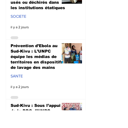
usés ou déchirés dans
les institutions étatiques
SOCIETE
il y a 2 jours
Prévention d’Ebola au
Sud-Kivu : L’UNPC
équipe les médias de
territoires en dispositifs
de lavage des mains
SANTE
il y a 2 jours
Sud-Kivu : Sous l’appui
de la DDC, l’UNPC
intensifie les
sensibilisations
radiophoniques sur la