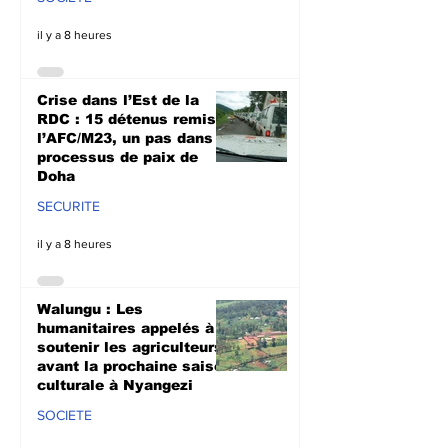
il y a 8 heures
Crise dans l’Est de la
RDC : 15 détenus remis à
l’AFC/M23, un pas dans le
processus de paix de
Doha
SECURITE
il y a 8 heures
Walungu : Les
humanitaires appelés à
soutenir les agriculteurs
avant la prochaine saison
culturale à Nyangezi
SOCIETE