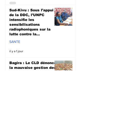
Sud-Kivu : Sous l’appui
de la DDC, l’UNPC
intensifie les
sensibilisations
radiophoniques sur la
lutte contre la
propagation d'Ebola
SANTE
il y a 1 jour
Bagira : Le CLD dénonce
la mauvaise gestion des
déchets plastiques et
annonce des travaux
d’évacuation ce samedi à
Mulambula
ENVIRONEMENT
il y a 1 jour