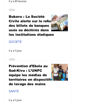
il y a 8 heures
Bukavu : La Société
Civile alerte sur le refus
des billets de banques
usés ou déchirés dans
les institutions étatiques
SOCIETE
il y a 1 jour
Prévention d’Ebola au
Sud-Kivu : L’UNPC
équipe les médias de
territoires en dispositifs
de lavage des mains
SANTE
il y a 1 jour