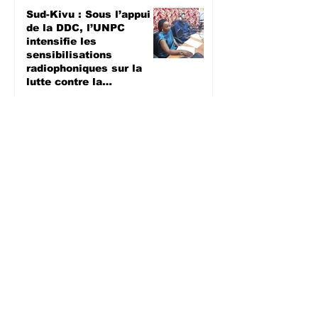
Sud-Kivu : Sous l’appui
de la DDC, l’UNPC
intensifie les
sensibilisations
radiophoniques sur la
lutte contre la
propagation d'Ebola
SANTE
il y a 1 jour
Bagira : Le CLD dénonce
la mauvaise gestion des
déchets plastiques et
annonce des travaux
d’évacuation ce samedi à
Mulambula
ENVIRONEMENT
il y a 1 jour
Semaine mondiale de