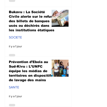
Bukavu : La Société
Civile alerte sur le refus
des billets de banques
usés ou déchirés dans
les institutions étatiques
SOCIETE
il y a 1 jour
Prévention d’Ebola au
Sud-Kivu : L’UNPC
équipe les médias de
territoires en dispositifs
de lavage des mains
SANTE
il y a 1 jour