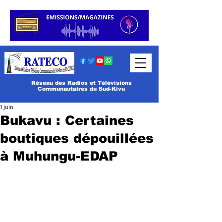
Réseau des Radios et Télévisions
Communautaires du Sud-Kivu
1 juin
Bukavu : Certaines
boutiques dépouillées
à Muhungu-EDAP