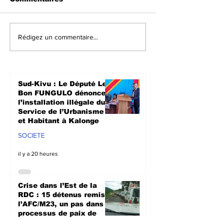
Crise dans l’Est de la
Walungu : Le
Rédigez un commentaire...
RDC : 15 détenus
humanitaires
remis à l’AFC/M23, un
à soutenir les
pas dans le
agriculteurs 
processus de paix de
prochaine sa
Sud-Kivu : Le Député Le
Doha
culturale à N
Bon FUNGULO dénonce
l’installation illégale du
Service de l’Urbanisme
et Habitant à Kalonge
SOCIETE
il y a 20 heures
Crise dans l’Est de la
RDC : 15 détenus remis à
l’AFC/M23, un pas dans le
processus de paix de