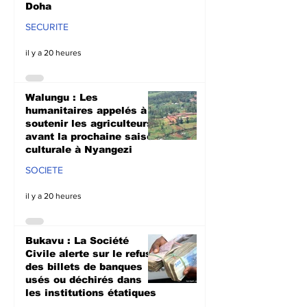
Doha
SECURITE
il y a 20 heures
Walungu : Les
humanitaires appelés à
soutenir les agriculteurs
avant la prochaine saison
culturale à Nyangezi
SOCIETE
il y a 20 heures
Bukavu : La Société
Civile alerte sur le refus
des billets de banques
usés ou déchirés dans
les institutions étatiques