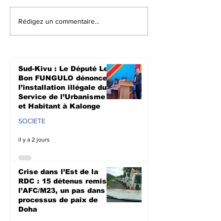
Crise dans l’Est de la
Walungu : Le
Rédigez un commentaire...
RDC : 15 détenus
humanitaires
remis à l’AFC/M23, un
à soutenir les
pas dans le
agriculteurs 
processus de paix de
prochaine sa
Sud-Kivu : Le Député Le
Doha
culturale à N
Bon FUNGULO dénonce
l’installation illégale du
Service de l’Urbanisme
et Habitant à Kalonge
SOCIETE
il y a 2 jours
Crise dans l’Est de la
RDC : 15 détenus remis à
l’AFC/M23, un pas dans le
processus de paix de
Doha