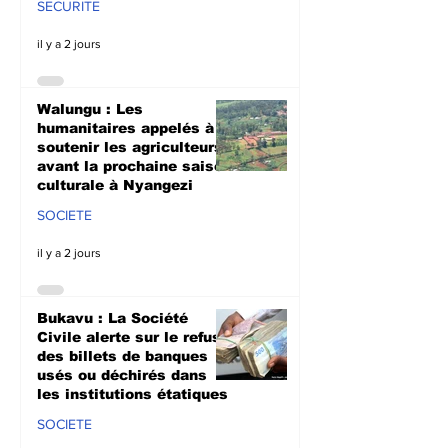
SECURITE
il y a 2 jours
Walungu : Les
humanitaires appelés à
soutenir les agriculteurs
avant la prochaine saison
culturale à Nyangezi
SOCIETE
il y a 2 jours
Bukavu : La Société
Civile alerte sur le refus
des billets de banques
usés ou déchirés dans
les institutions étatiques
SOCIETE