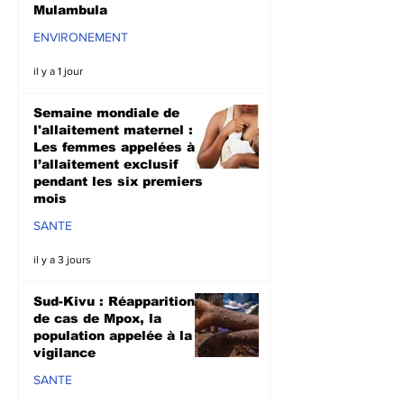
Mulambula
ENVIRONEMENT
il y a 1 jour
Semaine mondiale de
l'allaitement maternel :
Les femmes appelées à
l’allaitement exclusif
pendant les six premiers
mois
SANTE
il y a 3 jours
Sud-Kivu : Réapparition
de cas de Mpox, la
population appelée à la
vigilance
SANTE