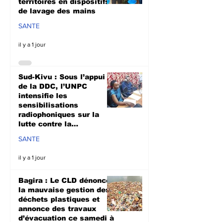
territoires en dispositifs
de lavage des mains
SANTE
il y a 1 jour
Sud-Kivu : Sous l’appui
de la DDC, l’UNPC
intensifie les
sensibilisations
radiophoniques sur la
lutte contre la
propagation d'Ebola
SANTE
il y a 1 jour
Bagira : Le CLD dénonce
la mauvaise gestion des
déchets plastiques et
annonce des travaux
d’évacuation ce samedi à